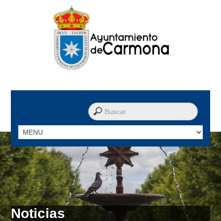
M
B
e
u
n
s
ú
c
a
d
o
r
:
Noticias