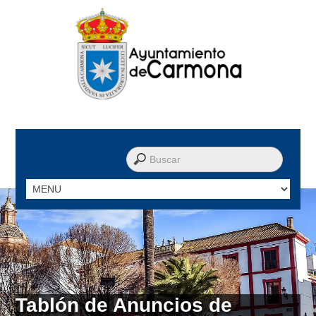
M
B
e
u
n
s
ú
c
a
d
o
r
:
Tablón de Anuncios de