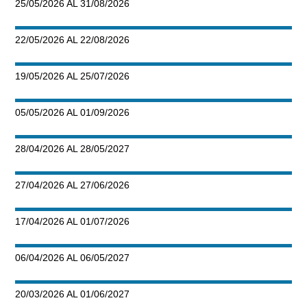
25/05/2026 AL 31/08/2026
22/05/2026 AL 22/08/2026
19/05/2026 AL 25/07/2026
05/05/2026 AL 01/09/2026
28/04/2026 AL 28/05/2027
27/04/2026 AL 27/06/2026
17/04/2026 AL 01/07/2026
06/04/2026 AL 06/05/2027
20/03/2026 AL 01/06/2027