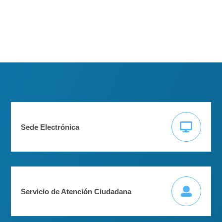
Sede Electrónica
Servicio de Atención Ciudadana