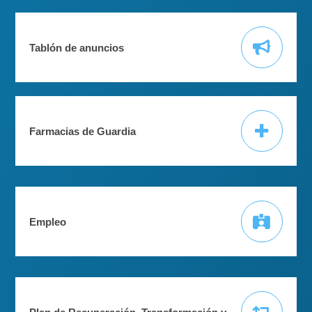
Tablón de anuncios
Farmacias de Guardia
Empleo