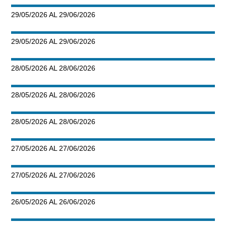
29/05/2026 AL 29/06/2026
29/05/2026 AL 29/06/2026
28/05/2026 AL 28/06/2026
28/05/2026 AL 28/06/2026
28/05/2026 AL 28/06/2026
27/05/2026 AL 27/06/2026
27/05/2026 AL 27/06/2026
26/05/2026 AL 26/06/2026