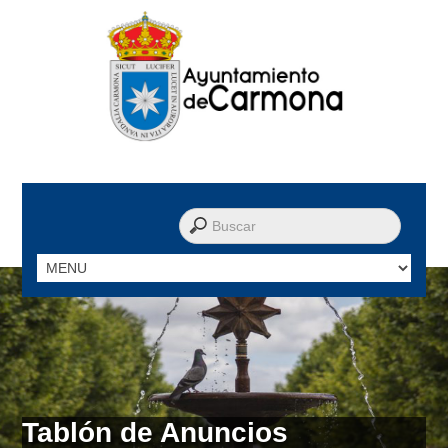
M
B
e
u
n
s
ú
c
a
d
o
r
:
Tablón de Anuncios