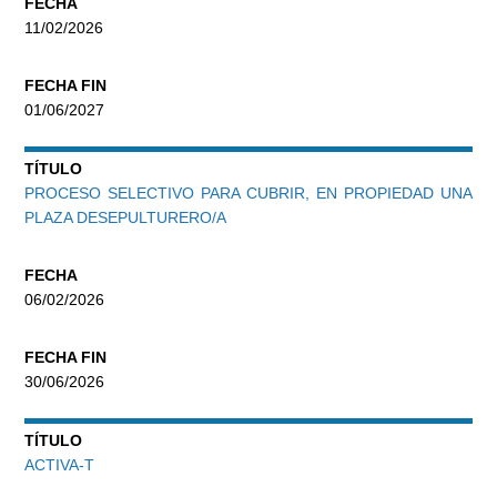
FECHA
11/02/2026
FECHA FIN
01/06/2027
TÍTULO
PROCESO SELECTIVO PARA CUBRIR, EN PROPIEDAD UNA
PLAZA DESEPULTURERO/A
FECHA
06/02/2026
FECHA FIN
30/06/2026
TÍTULO
ACTIVA-T