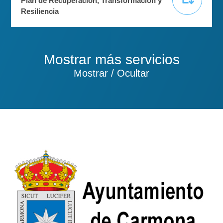
Plan de Recuperación, Transformación y
Resiliencia
Mostrar más servicios
Mostrar / Ocultar