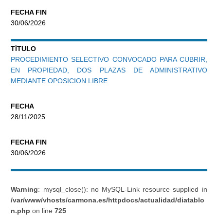
FECHA FIN
30/06/2026
TÍTULO
PROCEDIMIENTO SELECTIVO CONVOCADO PARA CUBRIR,
EN PROPIEDAD, DOS PLAZAS DE ADMINISTRATIVO
MEDIANTE OPOSICION LIBRE
FECHA
28/11/2025
FECHA FIN
30/06/2026
Warning
: mysql_close(): no MySQL-Link resource supplied in
/var/www/vhosts/carmona.es/httpdocs/actualidad/diatablo
n.php
on line
725