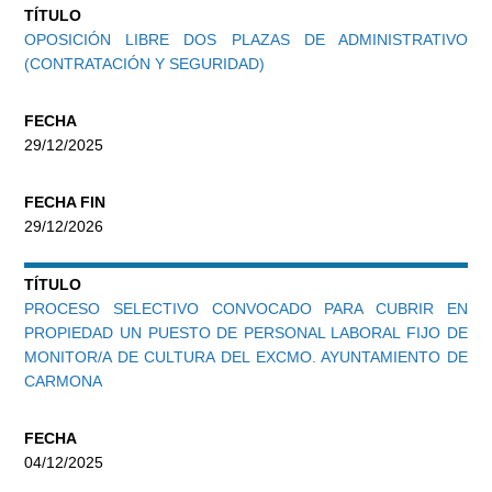
TÍTULO
OPOSICIÓN LIBRE DOS PLAZAS DE ADMINISTRATIVO
(CONTRATACIÓN Y SEGURIDAD)
FECHA
29/12/2025
FECHA FIN
29/12/2026
TÍTULO
PROCESO SELECTIVO CONVOCADO PARA CUBRIR EN
PROPIEDAD UN PUESTO DE PERSONAL LABORAL FIJO DE
MONITOR/A DE CULTURA DEL EXCMO. AYUNTAMIENTO DE
CARMONA
FECHA
04/12/2025