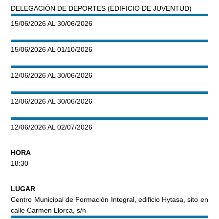
DELEGACIÓN DE DEPORTES (EDIFICIO DE JUVENTUD)
15/06/2026 AL 30/06/2026
15/06/2026 AL 01/10/2026
12/06/2026 AL 30/06/2026
12/06/2026 AL 30/06/2026
12/06/2026 AL 02/07/2026
HORA
18:30
LUGAR
Centro Municipal de Formación Integral, edificio Hytasa, sito en
calle Carmen Llorca, s/n