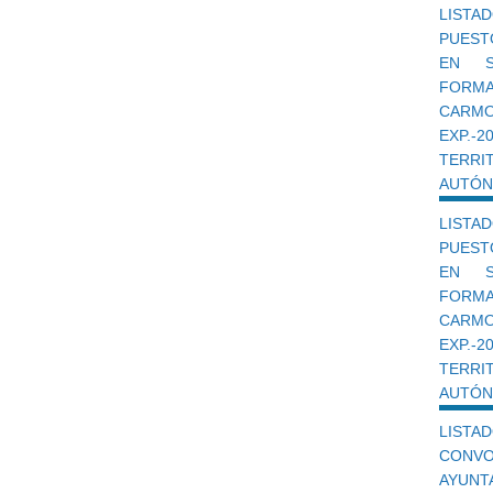
LISTA
PUEST
EN S
FORMA
CARM
EXP.-2
TERR
AUTÓN
LISTA
PUEST
EN S
FORMA
CARM
EXP.-2
TERR
AUTÓN
LISTAD
CONV
AYUN