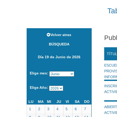
Ta
Volver atras
Publ
BÚSQUEDA
TÍTU
Día 19 de Junio de 2026
ESCU
PROVI
Elige mes:
INFOR
INSCR
Elige Año:
ACTIVI
LU
MA
MI
JU
VI
SA
DO
ABIERT
1
2
3
4
5
6
7
ACTIVI