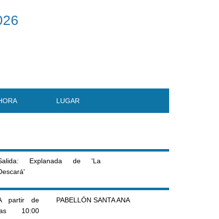
026
HORA
LUGAR
Salida: Explanada de 'La
Descará'
A partir de
PABELLÓN SANTA ANA
las 10:00