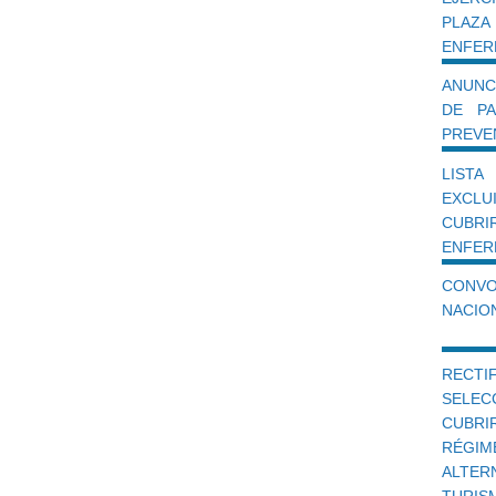
PLAZA
ENFER
ANUNC
DE PA
PREVEN
LIST
EXCLU
CUBR
ENFER
CONV
NACION
RECTI
SELEC
CUBRI
RÉGI
ALTER
TURI