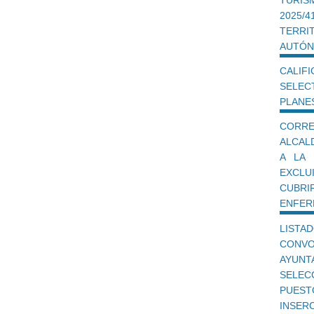
2025/
TERR
AUTÓN
CALI
SELEC
PLANE
CORRE
ALCALD
A LA 
EXCLU
CUBR
ENFER
LISTAD
CONV
AYUN
SELEC
PUEST
INSER