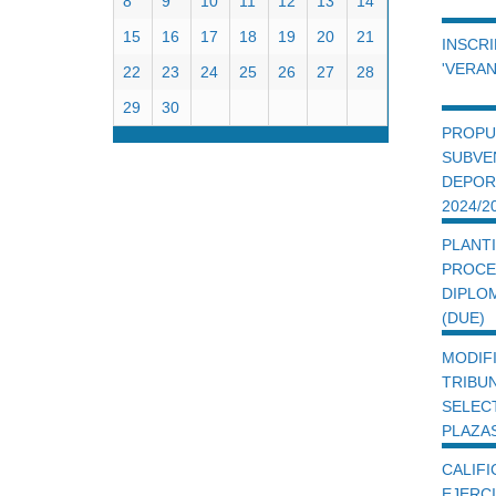
8
9
10
11
12
13
14
15
16
17
18
19
20
21
INSCR
'VERAN
22
23
24
25
26
27
28
29
30
PROPU
SUBVE
DEPOR
2024/2
PLAN
PROC
DIPLO
(DUE)
MODI
TRIB
SELEC
PLAZA
CALIF
EJERC