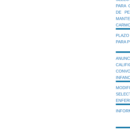
PARA 
DE PE
MANTE
CARM
PLAZO
PARA 
ANUN
CALI
CONV
INFANC
MODIF
SELEC
ENFER
INFOR