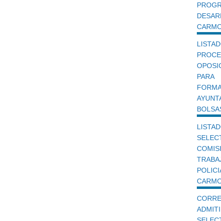
PROG
DESA
CARMO
LISTA
PROC
OPOSI
PARA
FORM
AYUNT
BOLSA
LISTA
SELEC
COMIS
TRABA
POLIC
CARMON
CORRE
ADMIT
SELEC