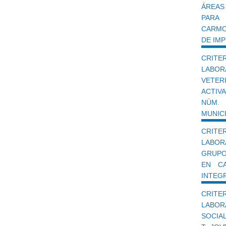
ÁREAS
PARA
CARMO
DE IMP
CRIT
LABO
VETER
ACTIV
NÚM.
MUNICI
CRIT
LABOR
GRUPO
EN CA
INTEG
CRIT
LABO
SOCIA