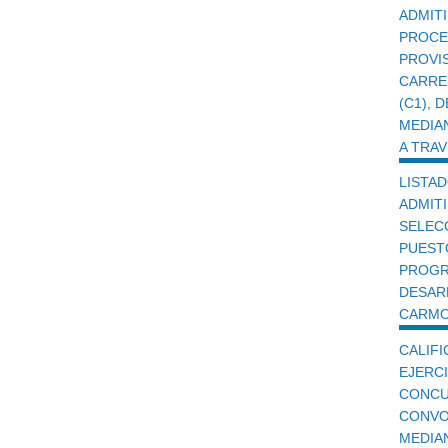
ADMI
PROCE
PROVI
CARRE
(C1),
MEDIA
A TRA
LISTA
ADMIT
SELEC
PUES
PROG
DESA
CARMO
CALIF
EJERC
CONC
CONVO
MEDIA