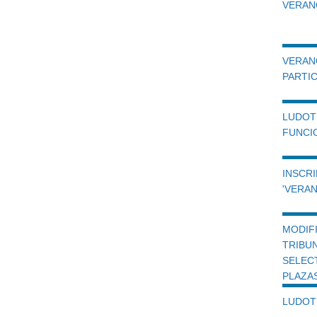
VERANO
VERAN
PARTIC
LUDO
FUNCI
INSCR
'VERAN
MODI
TRIB
SELEC
PLAZA
LUDOT