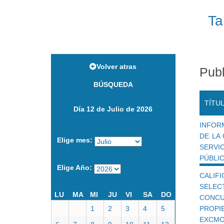
Ta
Volver atras
Publ
BÚSQUEDA
TÍTU
Día 12 de Julio de 2026
INFOR
DE LA
Elige mes:
SERVI
PÚBLIC
Elige Año:
CALIF
SELE
LU
MA
MI
JU
VI
SA
DO
CONC
1
2
3
4
5
PROPI
EXCMO