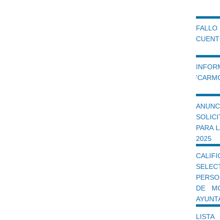
FALLO
CUENTO
INFO
'CARM
ANUN
SOLIC
PARA 
2025
CALIF
SELEC
PERSO
DE M
AYUNT
LIST