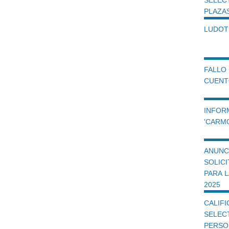
PLAZA
LUDOT
FALLO
CUENTO
INFO
'CARM
ANUN
SOLIC
PARA 
2025
CALIF
SELEC
PERSO