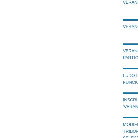
VERANO
VERANO
VERAN
PARTIC
LUDO
FUNCI
INSCR
'VERAN
MODI
TRIB
SELEC