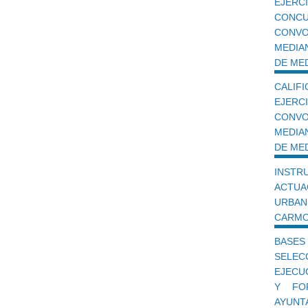
EJERC
CONC
CONVO
MEDIA
DE ME
CALIF
EJER
CONVO
MEDIA
DE ME
INST
ACTU
URBAN
CARM
BASE
SELE
EJECU
Y FO
AYUNT