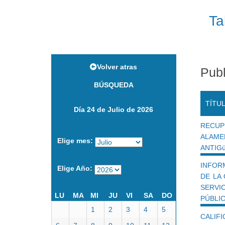
Ta
Volver atras
Publ
BÚSQUEDA
TÍTU
Día 24 de Julio de 2026
RECUP
ALAM
Elige mes:
ANTIG
INFOR
Elige Año:
DE LA
SERVI
LU
MA
MI
JU
VI
SA
DO
PÚBLIC
1
2
3
4
5
CALIF