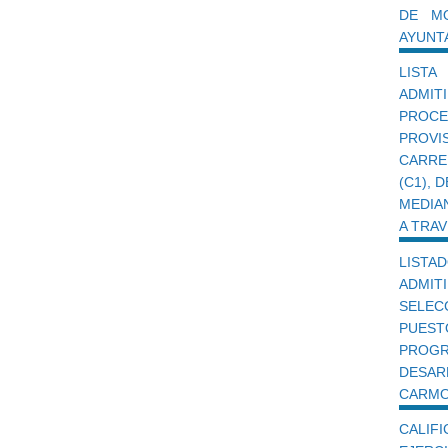
DE M
AYUNT
LIST
ADMI
PROCE
PROVI
CARRE
(C1),
MEDIA
A TRA
LISTA
ADMIT
SELEC
PUES
PROG
DESA
CARMO
CALIF