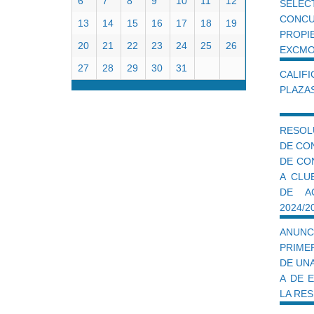
6
7
8
9
10
11
12
SELE
CONC
13
14
15
16
17
18
19
PROPI
20
21
22
23
24
25
26
EXCMO
27
28
29
30
31
CALIF
PLAZAS
RESOL
DE CO
DE CO
A CLU
DE AC
2024/2
ANUNC
PRIME
DE UNA
A DE 
LA RES