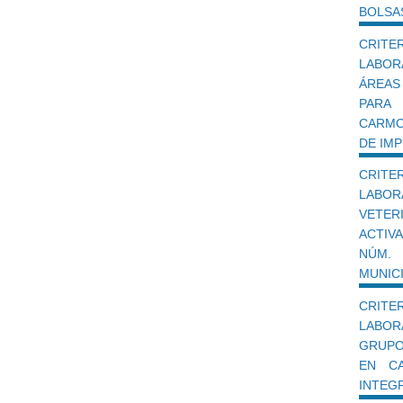
BOLSA
CRIT
LABO
ÁREAS
PARA
CARMO
DE IMP
CRIT
LABO
VETER
ACTIV
NÚM.
MUNICI
CRIT
LABOR
GRUPO
EN CA
INTEG